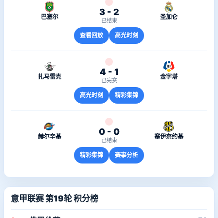
3 - 2
巴塞尔
圣加仑
已结束
查看回放
高光时刻
4 - 1
扎马雷克
金字塔
已完赛
高光时刻
精彩集锦
0 - 0
赫尔辛基
塞伊奈约基
已结束
精彩集锦
赛事分析
意甲联赛 第19轮 积分榜