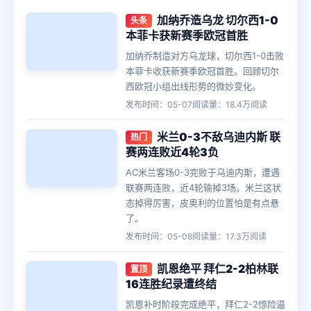
加纳乔造乌龙 切尔西1-0
头条
本菲卡获新赛季欧冠首胜
加纳乔制造对方乌龙球，切尔西1-0击败
本菲卡收获新赛季欧冠首胜。回顾切尔
西欧冠小组出线形势的微妙变化。
发布时间：05-07
阅读量：18.4万阅读
米兰0-3不敌乌迪内斯 联
热门
赛两连败近4轮3负
AC米兰客场0-3完败于乌迪内斯，遭遇
联赛两连败，近4轮输掉3场。米兰这状
态掉得厉害，皮奥利的位置怕是有点悬
了。
发布时间：05-08
阅读量：17.3万阅读
凯恩绝平 拜仁2-2柏林联
置顶
16连胜纪录遭终结
凯恩补时阶段完成绝平，拜仁2-2惊险逼