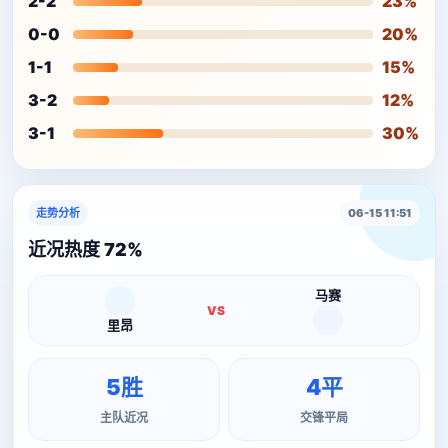
2-2
23%
0-0
20%
1-1
15%
3-2
12%
3-1
30%
走势分析
06-15 11:51
近况热度 72%
马赛
VS
里昂
5胜
4平
主队近况
交锋平局