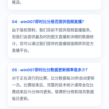
推送。
04 · win007即时比分是否提供视频直播？
由于版权限制，我们目前不提供视频直播服务，
但我们会提供最及时的图文直播和详细的数据统
计。您可以通过我们提供的直播链接跳转到官方
直播平台。
05 · win007即时比分数据更新频率是多少？
对于正在进行的比赛，比分数据每30秒自动更新
一次。比赛结束后，完整的技术统计通常会在比
赛结束后15分钟内更新。联赛积分榜和球员数据
每日更新。