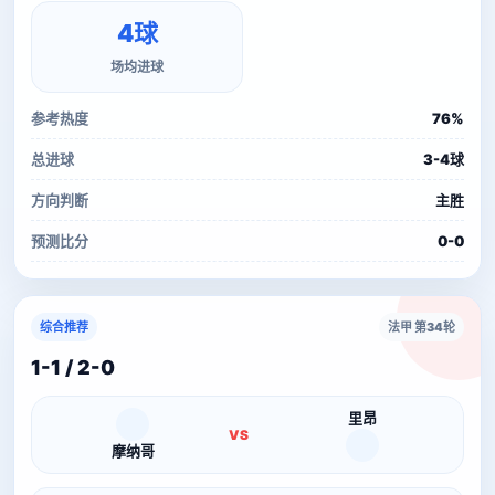
4球
场均进球
参考热度
76%
总进球
3-4球
方向判断
主胜
预测比分
0-0
综合推荐
法甲 第34轮
1-1 / 2-0
里昂
VS
摩纳哥