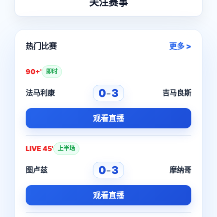
关注赛事
热门比赛
更多 >
90+'
即时
0
-
3
法马利康
吉马良斯
观看直播
LIVE 45'
上半场
0
-
3
图卢兹
摩纳哥
观看直播