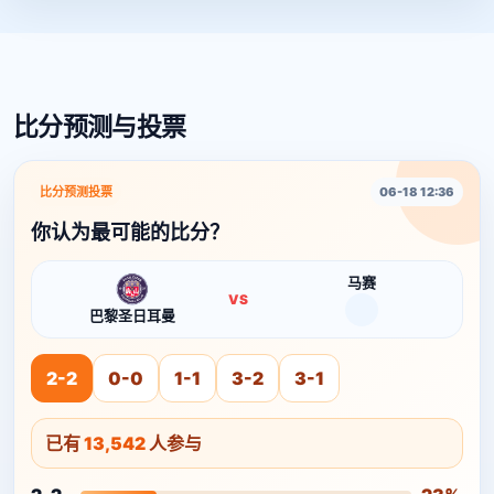
比分预测与投票
比分预测投票
06-18 12:36
你认为最可能的比分？
马赛
VS
巴黎圣日耳曼
2-2
0-0
1-1
3-2
3-1
已有
13,542
人参与