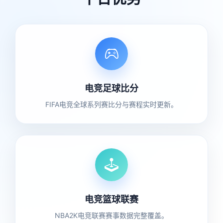
电竞足球比分
FIFA电竞全球系列赛比分与赛程实时更新。
电竞篮球联赛
NBA2K电竞联赛赛事数据完整覆盖。