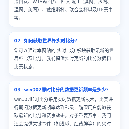
巡回赛、WTA巡回赛、四大满贯（澳网、法网、
温网、美网）、戴维斯杯、联合会杯以及ITF赛事
等。
02 · 如何获取世界杯实时比分？
您可以通过本网站的 实时比分 板块获取最新的世
界杯比赛比分，我们提供实时更新的比分数据和
比赛状态。
03 · win007即时比分的数据更新频率是多少？
win007即时比分采用实时数据更新技术，比赛进
行期间数据更新频率达到秒级，确保用户能够获
取最新的比分和赛事动态。对于重要赛事，我们
还会提供关键事件（如进球、红黄牌等）的实时