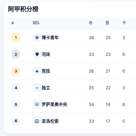
阿甲积分榜
#
球队
场
胜
平
1
⚽
博卡青年
38
25
3
🛡️
河床
33
23
6
2
🔥
竞技
28
21
6
3
⭐
独立
35
22
3
4
🐯
罗萨里奥中央
34
18
8
5
6
🦁
圣洛伦索
33
17
5