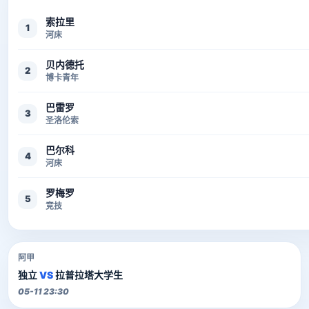
索拉里
1
河床
贝内德托
2
博卡青年
巴雷罗
3
圣洛伦索
巴尔科
4
河床
罗梅罗
5
竞技
阿甲
独立
VS
拉普拉塔大学生
05-11 23:30